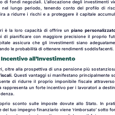
o di fondi negoziali. L’allocazione degli investimenti v
o nel lungo periodo, tenendo conto del profilo di ris
ira a ridurre i rischi e a proteggere il capitale accumu
 è la loro capacità di offrire un
piano personalizzat
 di pianificare con maggiore precisione il proprio fu
capitale assicura che gli investimenti siano adeguatam
ando le probabilità di ottenere rendimenti soddisfacenti.
n Incentivo all’Investimento
i, oltre alla prospettiva di una pensione più sostanzios
iscali
. Questi vantaggi si manifestano principalmente s
te di ridurre il proprio imponibile fiscale attraverso
 rappresenta un forte incentivo per i lavoratori a desti
videnza.
prio sconto sulle imposte dovute allo Stato. In prat
del tuo impegno finanziario viene ‘rimborsato’ sotto f