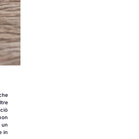
 che
ltre
 ciò
 non
a un
e in