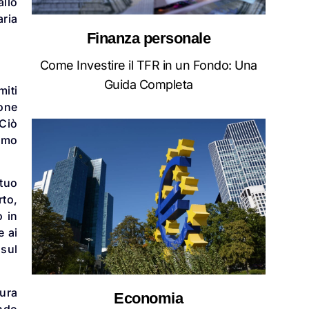
allo
aria
Finanza personale
Come Investire il TFR in un Fondo: Una
Guida Completa
miti
ione
 Ciò
simo
 tuo
rto,
o in
e ai
 sul
tura
Economia
endo