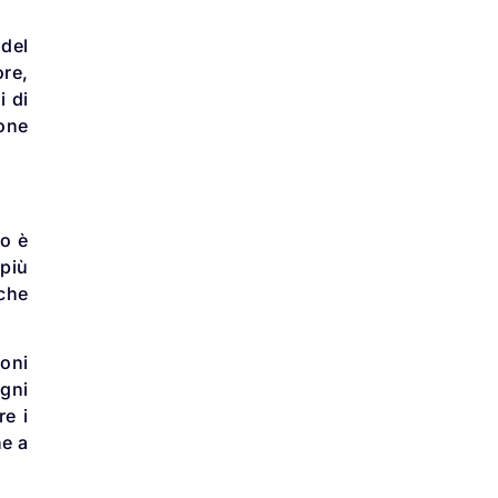
 del
ore,
i di
ione
io è
 più
iche
ioni
agni
re i
ne a