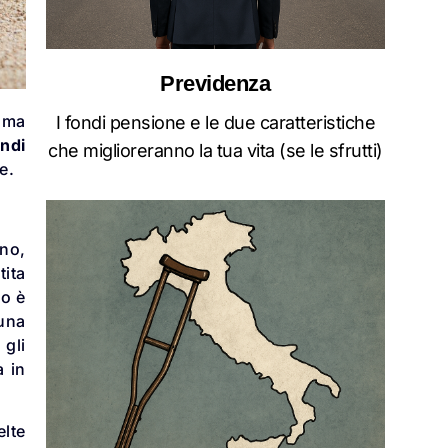
Previdenza
, ma
I fondi pensione e le due caratteristiche
ondi
che miglioreranno la tua vita (se le sfrutti)
e.
ano,
tita
io è
 una
 gli
a in
elte