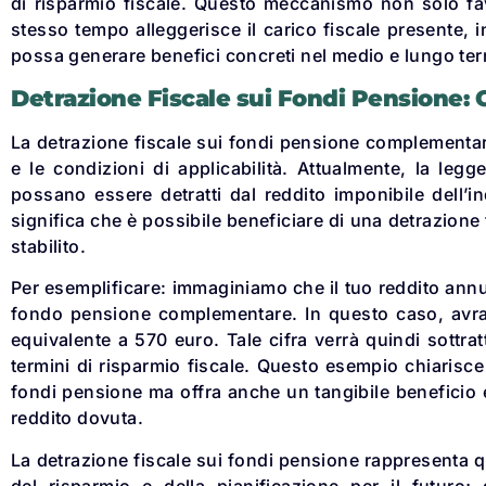
di risparmio fiscale. Questo meccanismo non solo favo
stesso tempo alleggerisce il carico fiscale presente, 
possa generare benefici concreti nel medio e lungo te
Detrazione Fiscale sui Fondi Pensione:
La detrazione fiscale sui fondi pensione complementari
e le condizioni di applicabilità. Attualmente, la legg
possano essere detratti dal reddito imponibile dell’
significa che è possibile beneficiare di una detrazione 
stabilito.
Per esemplificare: immaginiamo che il tuo reddito annu
fondo pensione complementare. In questo caso, avrai 
equivalente a 570 euro. Tale cifra verrà quindi sottra
termini di risparmio fiscale. Questo esempio chiarisce
fondi pensione ma offra anche un tangibile beneficio
reddito dovuta.
La detrazione fiscale sui fondi pensione rappresenta q
del risparmio e della pianificazione per il futuro; 