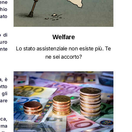
iene
chio
lato
o
di
Welfare
turo
Lo stato assistenziale non esiste più. Te
ente
ne sei accorto?
a, è
otto
 gli
nare
ica,
orma