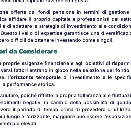
ismo della capitalizzazione composta.
ione
offerta dai fondi pensione in termini di gestione
ca affidare il proprio capitale a professionisti del sett
 e di adattare la strategia di investimento alle condizion
 Questo livello di expertise garantisce una diversificaz
ero difficili da ottenere investendo come singoli.
ori da Considerare
 proprie esigenze finanziarie e agli obiettivi di risparm
versi fattori entrano in gioco nella selezione del fondo
re, l’
orizzonte temporale
di investimento e le specif
e la performance storica.
alutare, poiché riflette la propria tolleranza alle fluttuaz
endimenti negativi in cambio della possibilità di guad
vero il periodo di tempo prima di prevedere di utilizza
più lungo è l’orizzonte, maggiore può essere l’esposizio
enti più elevati.