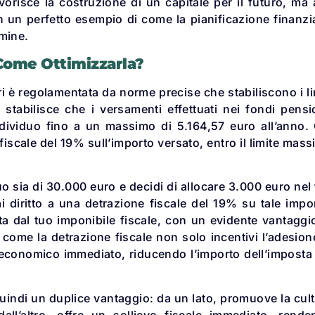
risce la costruzione di un capitale per il futuro, ma 
in un perfetto esempio di come la pianificazione finanzi
rmine.
 Come Ottimizzarla?
 è regolamentata da norme precise che stabiliscono i li
e stabilisce che i versamenti effettuati nei fondi pens
individuo fino a un massimo di 5.164,57 euro all’anno.
fiscale del 19% sull’importo versato, entro il limite mas
o sia di 30.000 euro e decidi di allocare 3.000 euro nel
diritto a una detrazione fiscale del 19% su tale impo
tta dal tuo imponibile fiscale, con un evidente vantaggi
 come la detrazione fiscale non solo incentivi l’adesion
 economico immediato, riducendo l’importo dell’imposta
uindi un duplice vantaggio: da un lato, promuove la cul
dall’altro, offre un sollievo fiscale immediato, rend