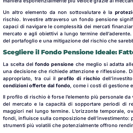
maniera esponenzialmente più veloce grazie al meccan
Un altro elemento da non sottovalutare è la
protez
rischio. Investire attraverso un fondo pensione signifi
capaci di navigare le complessità dei mercati finanziari
mercato e agli obiettivi a lungo termine dell’aderente.
del portafoglio e una mitigazione del rischio che sarebb
Scegliere il Fondo Pensione Ideale: Fatt
La scelta del
fondo pensione
che meglio si adatta alle
una decisione che richiede attenzione e riflessione. Di
appropriato, tra cui il
profilo di rischio
dell’investito
condizioni offerte dal fondo
, come i costi di gestione 
Il profilo di rischio è forse l’elemento più personale da v
del mercato e la capacità di sopportare periodi di r
maggiori nel lungo termine. L’orizzonte temporale, ov
fondi, influisce sulla composizione dell’investimento: 
strumenti più volatili che potenzialmente offrono rendim