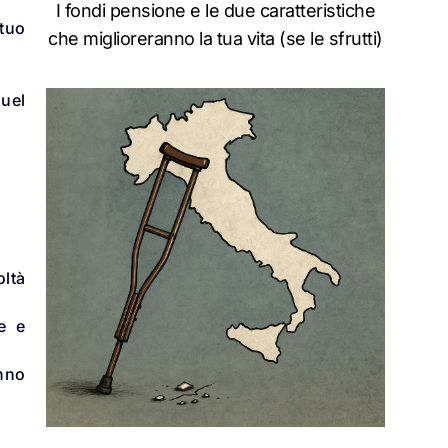
I fondi pensione e le due caratteristiche
 tuo
che miglioreranno la tua vita (se le sfrutti)
quel
oltà
e e
anno