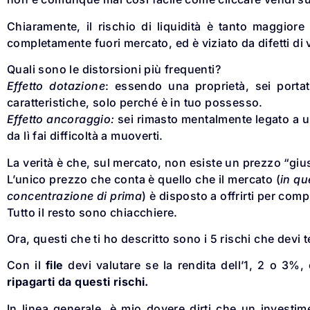
Chiaramente, il rischio di liquidità è tanto maggior
completamente fuori mercato, ed è viziato da difetti di 
Quali sono le distorsioni più frequenti?
Effetto dotazione
: essendo una proprietà, sei portat
caratteristiche, solo perché è in tuo possesso.
Effetto ancoraggio:
sei rimasto mentalmente legato a un 
da lì fai difficoltà a muoverti.
La verità è che, sul mercato, non esiste un prezzo “giu
L’unico prezzo che conta è quello che il mercato (
in qu
concentrazione di prima
) è disposto a offrirti per comp
Tutto il resto sono chiacchiere.
Ora, questi che ti ho descritto sono i 5 rischi che devi
Con il
file
devi valutare se la rendita dell’1, 2 o 3%
ripagarti da questi rischi.
In linea generale, è mio dovere dirti che un investi