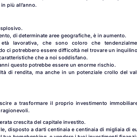
in più all’anno.
esplosivo.
nto, di determinate aree geografiche, è in aumento.
età lavorativa, che sono coloro che tendenzialme
o ci potrebbero essere difficoltà nel trovare un inquilino
 caratteristiche che a noi soddisfano.
 anni questo potrebbe essere un enorme rischio.
ltà di rendita, ma anche in un potenziale crollo del va
iuscire a trasformare il proprio investimento immobiliar
 ragionevoli.
rata crescita del capitale investito.
, disposto a darti centinaia e centinaia di migliaia di e
ul tuo
homebanking
, e vendere i tuoi investimenti finanzi