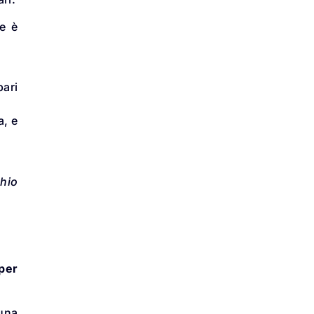
le è
pari
a, e
chio
 per
 una