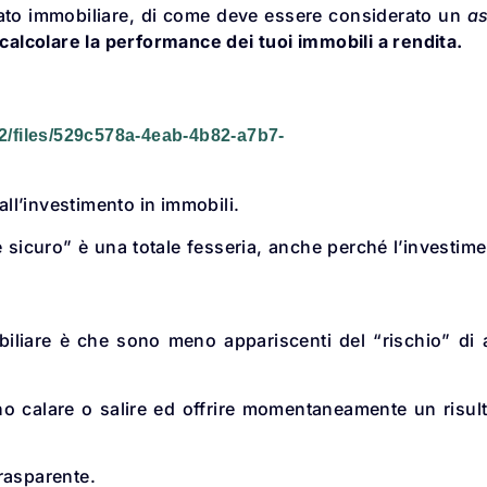
cato immobiliare, di come deve essere considerato un
as
calcolare la performance dei tuoi immobili a rendita.
/files/529c578a-4eab-4b82-a7b7-
ll’investimento in immobili.
è sicuro” è una totale fesseria, anche perché l’investim
biliare è che sono meno appariscenti del “rischio” di a
no calare o salire ed offrire momentaneamente un risul
rasparente.