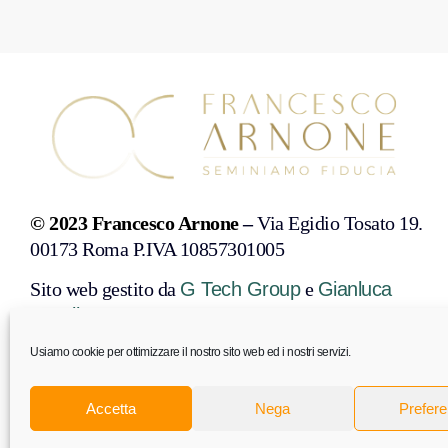
© 2023 Francesco Arnone
–
Via Egidio Tosato 19.
00173 Roma P.IVA 10857301005
Sito web gestito da
G Tech Group
e
Gianluca
Gentile
Usiamo cookie per ottimizzare il nostro sito web ed i nostri servizi.
PRIVACY POLICY
COOKIE POLICY
DISCONOSCIMENTO
Accetta
Nega
Prefer