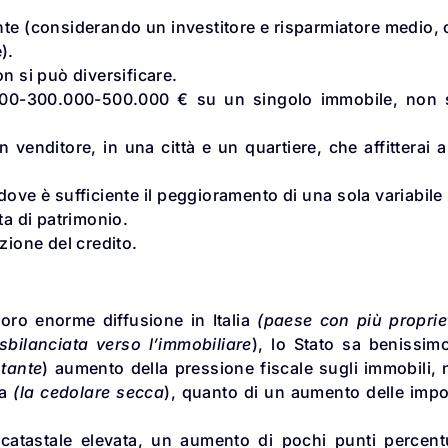
ente (considerando un investitore e risparmiatore medio,
).
n si può diversificare.
200-300.000-500.000 € su un singolo immobile, non s
venditore, in una città e un quartiere, che affitterai 
dove è sufficiente il peggioramento di una sola variabile
ta di patrimonio.
zione del credito.
loro enorme diffusione in Italia
(paese con più proprie
bilanciata verso l’immobiliare
), lo Stato sa benissim
tante
) aumento della pressione fiscale sugli immobili,
ta
(la cedolare secca
), quanto di un aumento delle imp
atastale elevata, un aumento di pochi punti percentu