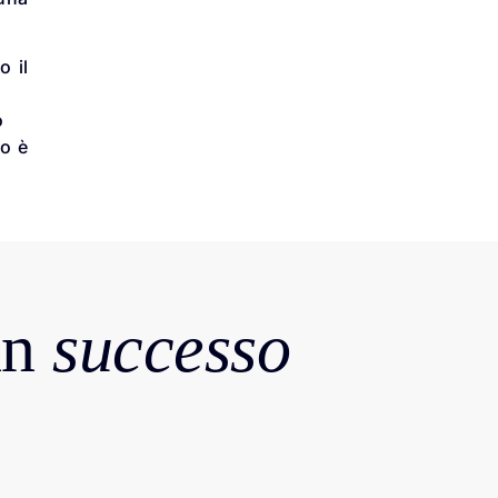
o il
o
vo è
in
successo