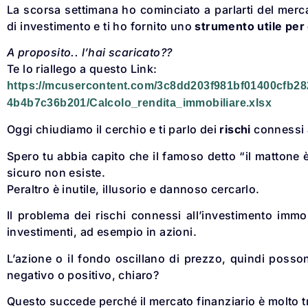
La scorsa settimana ho cominciato a parlarti del mer
di investimento e ti ho fornito uno
strumento utile per 
A proposito.. l’hai scaricato??
Te lo riallego a questo Link:
https://mcusercontent.com/3c8dd203f981bf01400cfb282
4b4b7c36b201/Calcolo_rendita_immobiliare.xlsx
Oggi chiudiamo il cerchio e ti parlo dei
rischi
connessi a
Spero tu abbia capito che il famoso detto “il mattone 
sicuro non esiste.
Peraltro è inutile, illusorio e dannoso cercarlo.
Il problema dei rischi connessi all’investimento immo
investimenti, ad esempio in azioni.
L’azione o il fondo oscillano di prezzo, quindi posso
negativo o positivo, chiaro?
Questo succede perché il mercato finanziario è molto t