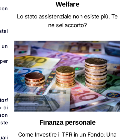
Welfare
 con
Lo stato assistenziale non esiste più. Te
ne sei accorto?
tai
a un
 per
tari
o di
 non
Finanza personale
oste
Come Investire il TFR in un Fondo: Una
ali