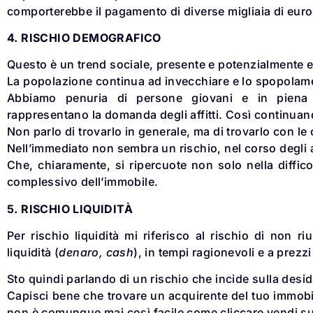
comporterebbe il pagamento di diverse migliaia di euro 
4. RISCHIO DEMOGRAFICO
Questo è un trend sociale, presente e potenzialmente 
La popolazione continua ad invecchiare e lo spopolame
Abbiamo penuria di persone giovani e in piena 
rappresentano la domanda degli affitti. Così continuand
Non parlo di trovarlo in generale, ma di trovarlo con le
Nell’immediato non sembra un rischio, nel corso degli
Che, chiaramente, si ripercuote non solo nella diffico
complessivo dell’immobile.
5. RISCHIO LIQUIDITÀ
Per rischio liquidità mi riferisco al rischio di non r
liquidità (
denaro, cash
), in tempi ragionevoli e a prezzi
Sto quindi parlando di un rischio che incide sulla deside
Capisci bene che trovare un acquirente del tuo immobile
non è comunque mai così facile come cliccare vendi s