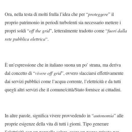
Ora, nella testa di molti frulla l’idea che per “
proteggere
” il
proprio patrimonio in periodi turbolenti sia necessario mettere i
propri soldi “
off the grid
”, letteralmente tradotto come “
fuori dalla
rete pubblica elettrica
“.
È un’espressione che in italiano suona un po’ strana, ma deriva
dal concetto di “
vivere off grid
”, ovvero slacciarsi effettivamente
dai servizi pubblici come l’acqua corrente, l’elettricità e da tutti
quegli altri servizi che il comune/città/Stato fornisce ai cittadini.
In altre parole, significa vivere provvedendo in “
autonomia
” alle
proprie esigenze della vita di tutti i giorni. Tipo generare
l’elettricità con un pannello solare, avere un pozzo privato per