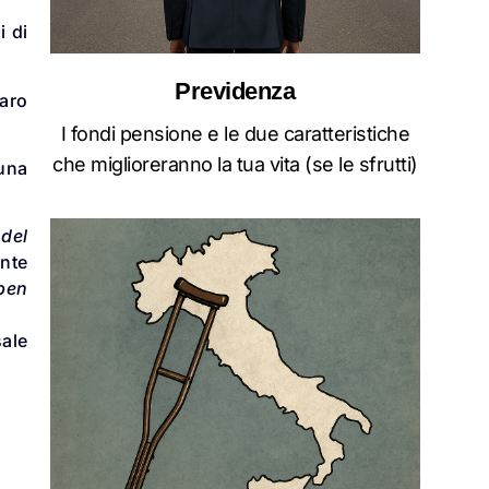
i di
Previdenza
naro
I fondi pensione e le due caratteristiche
che miglioreranno la tua vita (se le sfrutti)
 una
 del
ante
ben
sale