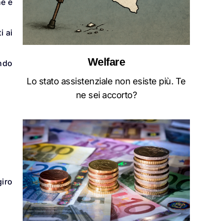
ne e
i ai
Welfare
ando
Lo stato assistenziale non esiste più. Te
ne sei accorto?
giro