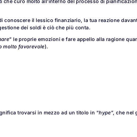
ti che curo molto all’interno del processo di pianificazio
di conoscere il lessico finanziario, la tua reazione davant
stione dei soldi è ciò che più conta.
are
” le proprie emozioni e fare appello alla ragione qu
o molto favorevole
).
gnifica trovarsi in mezzo ad un titolo in “
hype
”, che nel 