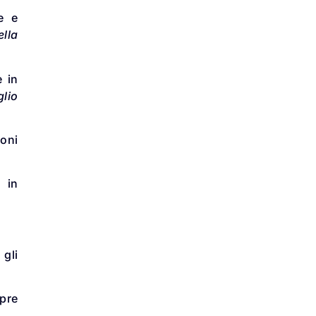
e e
ella
e in
glio
ioni
 in
 gli
mpre