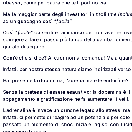
ribasso, come per paura che te li portino via.
Ma la maggior parte degli investitori in titoli (
me inclu
ad un guadagno così “
facile
”.
Così “
facile
” da sentire rammarico per non averne investit
spingere a fare il passo più lungo della gamba, dime
giurato di seguire.
Com’è che si dice? Al cuor non si comanda! Ma a quan
Infatti, per nostra stessa natura siamo indirizzati vers
Hai presente la dopamina, l’adrenalina e le endorfine?
Senza la pretesa di essere esaustivo; la dopamina è il
appagamento e gratificazione ne fa aumentare i livelli.
L’adrenalina è invece un ormone legato allo stress, m
Infatti, ci permette di reagire ad un potenziale perico
passato un momento di choc iniziale, agisci con lucidi
nemmeno di avere.