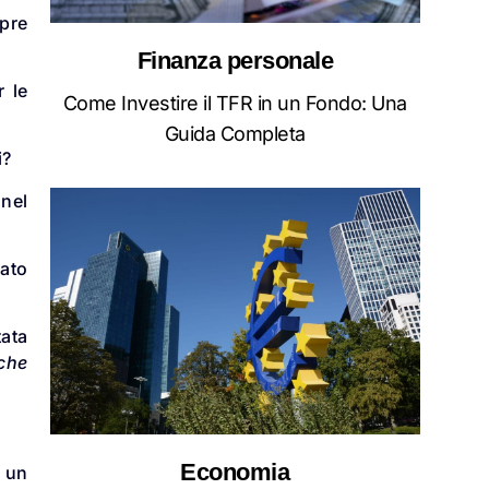
mpre
Finanza personale
r le
Come Investire il TFR in un Fondo: Una
Guida Completa
i?
 nel
nato
tata
che
Economia
 un