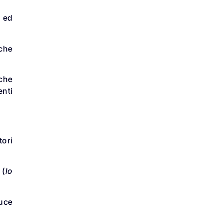
o ed
 che
che
enti
tori
 (
lo
duce