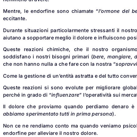
Mentre, le endorfine sono chiamate “
l’ormone del b
eccitante.
Durante situazioni particolarmente stressanti il nost
aiutano a sopportare meglio il dolore e influiscono pos
Queste reazioni chimiche, che il nostro organism
soddisfano i nostri bisogni primari (
bere, mangiare, d
che non hanno nulla a che fare con la nostra “
sopravv
Come la gestione di un’entità astratta e del tutto conve
Queste reazioni si sono evolute per migliorare global
perché in grado di “
influenzare
” l’operatività sui mercat
Il dolore che proviamo quando perdiamo denaro è c
abbiamo sperimentato tutti in prima persona
).
Non ce ne rendiamo conto ma quando veniamo psicolog
endorfine per alleviare il nostro dolore.