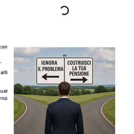
 con
.
alti
quel
erno