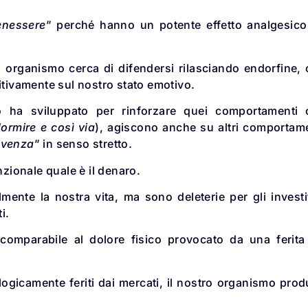
enessere
” perché hanno un potente effetto analgesic
ro organismo cerca di difendersi rilasciando endorfine,
itivamente sul nostro stato emotivo.
o ha sviluppato per rinforzare quei comportamenti 
ormire e così via
), agiscono anche su altri comportam
ivenza
” in senso stretto.
nzionale quale è il denaro.
mente la nostra vita, ma sono deleterie per gli investi
i.
omparabile al dolore fisico provocato da una ferita
icamente feriti dai mercati, il nostro organismo pro