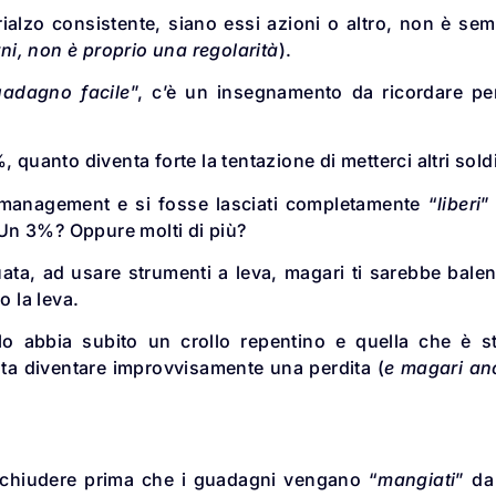
n rialzo consistente, siano essi azioni o altro, non è se
ni, non è proprio una regolarità
).
uadagno facile
”, c’è un insegnamento da ricordare pe
 quanto diventa forte la tentazione di metterci altri sold
 management e si fosse lasciati completamente “
liberi
”
 Un 3%? Oppure molti di più?
tuata, ad usare strumenti a leva, magari ti sarebbe bale
o la leva.
lo abbia subito un crollo repentino e quella che è s
ta diventare improvvisamente una perdita (
e magari an
e a chiudere prima che i guadagni vengano “
mangiati
” da