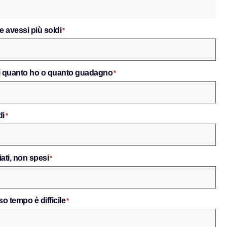
e avessi più soldi
*
tri quanto ho o quanto guadagno
*
di
*
ati, non spesi
*
so tempo è difficile
*