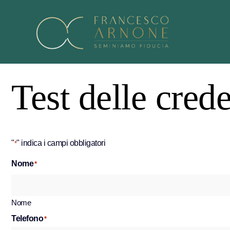
Test delle cred
"
" indica i campi obbligatori
*
Nome
*
Nome
Telefono
*