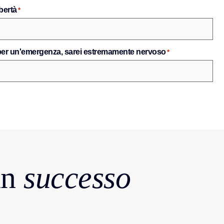
bertà
*
 per un'emergenza, sarei estremamente nervoso
*
in
successo