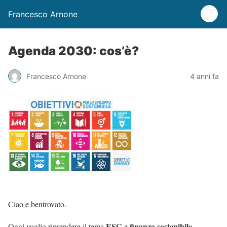
Francesco Arnone
Agenda 2030: cos’è?
Francesco Arnone
4 anni fa
Ciao e bentrovato.
ESG
finanza sostenibile.
Oggi voglio riprendere il tema
e