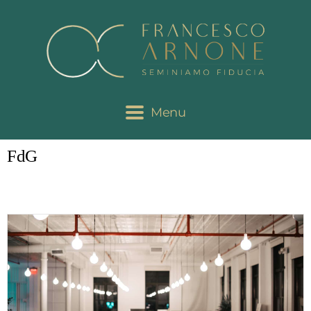
Menu
FdG