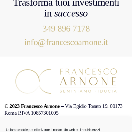
Trasforma tuoi investimenti
in
successo
349 896 7178
info@francescoarnone.it
© 2023 Francesco Arnone
–
Via Egidio Tosato 19. 00173
Roma P.IVA 10857301005
Sito web gestito da
G Tech Group
e
Gianluca Gentile
Usiamo cookie per ottimizzare il nostro sito web ed i nostri servizi.