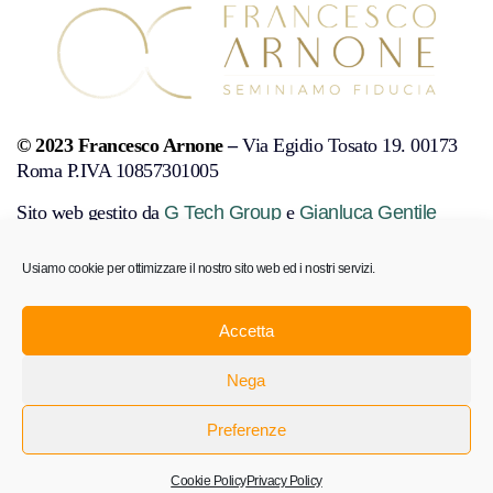
© 2023 Francesco Arnone
–
Via Egidio Tosato 19. 00173
Roma P.IVA 10857301005
Sito web gestito da
G Tech Group
e
Gianluca Gentile
Usiamo cookie per ottimizzare il nostro sito web ed i nostri servizi.
PRIVACY POLICY
COOKIE POLICY
DISCONOSCIMENTO
Accetta
MENÙ
Nega
Preferenze
Cookie Policy
Privacy Policy