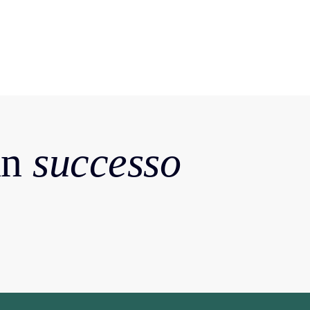
in
successo